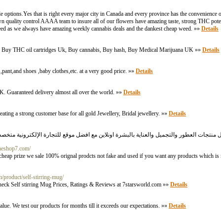
options.Yes that is right every major city in Canada and every province has the convenience o
 own quality control AAAA team to insure all of our flowers have amazing taste, strong THC po
u need as we always have amazing weekly cannabis deals and the dankest cheap weed. »»
Details
Buy THC oil cartridges Uk, Buy cannabis, Buy hash, Buy Medical Marijuana UK »»
Details
t ,pant,and shoes ,baby clothes,etc. at a very good price. »»
Details
K. Guaranteed delivery almost all over the world. »»
Details
eating a strong customer base for all gold Jewellery, Bridal jewellery. »»
Details
/theshop7.com/
cheap prize we sale 100% orignal prodcts not fake and used if you want any products which is 
m/product/self-stirring-mug/
Check Self stirring Mug Prices, Ratings & Reviews at 7starsworld.com »»
Details
ue. We test our products for months till it exceeds our expectations. »»
Details