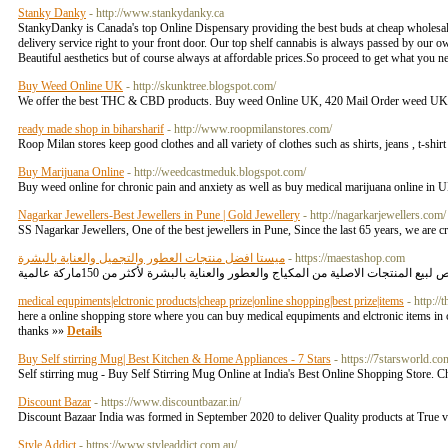
Stanky Danky
- http://www.stankydanky.ca
StankyDanky is Canada's top Online Dispensary providing the best buds at cheap wholesale 
delivery service right to your front door. Our top shelf cannabis is always passed by our
Beautiful aesthetics but of course always at affordable prices.So proceed to get what yo
Buy Weed Online UK
- http://skunktree.blogspot.com/
We offer the best THC & CBD products. Buy weed Online UK, 420 Mail Order weed UK 
ready made shop in biharsharif
- http://www.roopmilanstores.com/
Roop Milan stores keep good clothes and all variety of clothes such as shirts, jeans , t-shir
Buy Marijuana Online
- http://weedcastmeduk.blogspot.com/
Buy weed online for chronic pain and anxiety as well as buy medical marijuana online in U
Nagarkar Jewellers-Best Jewellers in Pune | Gold Jewellery
- http://nagarkarjewellers.com/
SS Nagarkar Jewellers, One of the best jewellers in Pune, Since the last 65 years, we are cr
ميستا افضل منتجات العطور والتجميل والعناية بالبشرة
- https://maestashop.com
medical equpiments|elctronic products|cheap prize|online shopping|best prize|items
- http:/
here a online shopping store where you can buy medical equpiments and elctronic items in 
thanks »»
Details
Buy Self stirring Mug| Best Kitchen & Home Appliances - 7 Stars
- https://7starsworld.co
Self stirring mug - Buy Self Stirring Mug Online at India's Best Online Shopping Store. 
Discount Bazar
- https://www.discountbazar.in/
Discount Bazaar India was formed in September 2020 to deliver Quality products at True val
Style Addict
- https://www.styleaddict.com.au/