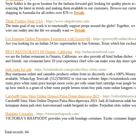
Style Addict is the go-to location for the fashion-forward girl, looking for quality pieces t
sourcing the latest in trends and making them available to our customers. Browse our curre
shipping in Australia for all orders over $70 »»
Details
Think Positive Wear USA
- https://www.olegshwartz.com/
The main goal of my work is to emotionally support peope around the globe! Together, w
wire our reality into the life we actually want »»
Details
Get Amazing Online Shopping Experience with Grocery60
- https://grocery60.online/dow
Are you looking for an Indian 24 hrs supermarket in San Antonio, Texas which has exclusi
BEST RESTAURANT IN Ontario, California
- http://indiacuisinefood.com/
we are the Indian restaurant in Ontario, California .we also provide all kind Indian dishes
and friends. our restaurant have 10 year experience chief who can make your day more spe
pink runtz for sale
- https://wisdomkush.com/product/buy-white-runtz/
Buy marijuana online and cannabis products online from us discreetly with a 100% Money B
available. WhatsApp Text/call: (512)7665032 or visit our website: https://wisdomkush.com/p
runtz price white runtz price kurupt moon rocks pre rolls smart bud cartridge ivan jungle b
up how much is a gram of white runtz purple lemon strain buy pink runtz online kingpen ca
Carslot88 Situs Slots Online Deposit Pulsa Dapat dipercaya 2021
- https://vidrodzhennya
Carslot88 Situs Slots Online Deposit Pulsa Bisa dipercaya 2021 Judi Ԁi Indonesia udah b
kemajuan dunia judi slots konvensioanl sudah berganti ke online. Perjudian slots online 
Bondage Costumes
- https://victoriasrhapsody.com/
VICTORIA’S RHAPSODY provides you with bondage costumes. Exotic costumes lingerie wo
Total records: 64