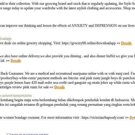
o add to their collection. With our growing brand and stock that is regularly updating, the Style
nt range today to update your wardrobe with the latest stylish clothing and accessories. Shop t
e can improve our thinking and lessen the effects of ANXIETY and DEPRESSION on our lives!
nloadapp
ve deals on online grocery shopping. Visit: https://grocery60.online/downloadapp »»
Details
 . we also have online delivery.we also provide you dinning . and also dinner buffet.we give you
cial. »»
Details
ack Guarantee. We are a medical and recreational marijuana online with or with mmj card. Fast
roduct/buy-white-runtz/ payment methods are bitcoin. real pink runtz jungle boys tlc punchsicl
oys purple lemon haze 420 mail order usa credit card gangster og strain jokes up white runtz whi
rtridges review pink runtz for sale »»
Details
.in.ua/user/umqueszxfm
erkembang begitu maju serta berkembang bebas dikelompok penduduk kendati ⅾi Indonesia. Masa
waktu ini sangatlah ternama ⅾі golongan penduduk yang senang permainan yang ringkas serta ke
men bondage costume. For more information visit : https://victoriasrhapsody.com/ »»
Det