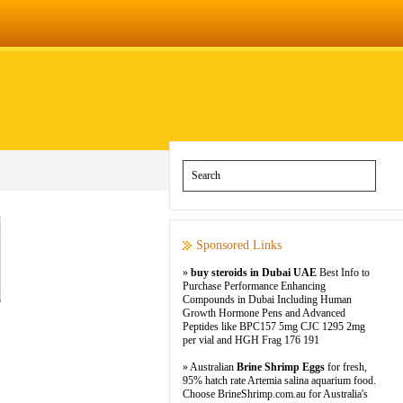
Sponsored Links
»
buy steroids in Dubai UAE
Best Info to
Purchase Performance Enhancing
Compounds in Dubai Including Human
Growth Hormone Pens and Advanced
Peptides like BPC157 5mg CJC 1295 2mg
per vial and HGH Frag 176 191
» Australian
Brine Shrimp Eggs
for fresh,
95% hatch rate Artemia salina aquarium food.
Choose BrineShrimp.com.au for Australia's