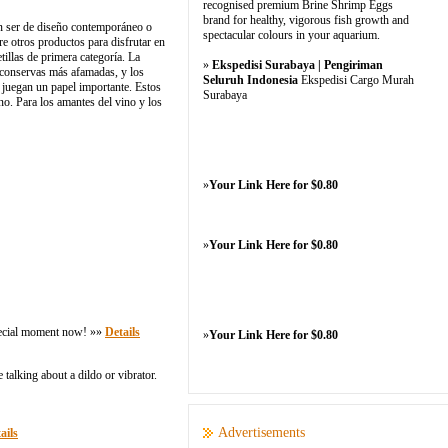
recognised premium Brine Shrimp Eggs
brand for healthy, vigorous fish growth and
en ser de diseño contemporáneo o
spectacular colours in your aquarium.
re otros productos para disfrutar en
las de primera categoría​​. La
»
Ekspedisi Surabaya | Pengiriman
s conservas más afamadas, y los
Seluruh Indonesia
Ekspedisi Cargo Murah
n juegan un papel importante. Estos
Surabaya
​​. Para los amantes del vino y los
»
Your Link Here for $0.80
»
Your Link Here for $0.80
 special moment now! »»
Details
»
Your Link Here for $0.80
talking about a dildo or vibrator.
Advertisements
ails