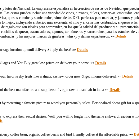
s y lotes de Navidad. La empresa se especializa en la creación de cestas de Navidad, que pued
s. Las cestas pueden incluir una variedad de vinos, turrones, dulces, conservas, embutidos, ent
ica, quesos curados y semicurados, vinos de las D.O. perfectas para maridar, y jamones y paletil
 lo mejor, incluyendo el ibérico más excelente, el vino y el cava más celebrados, el queso o la
s de regalo que son ideales para sorprender, en los que la calidad del producto y su presentació
o cuchillos de queso, escanciadores, tapones, termómetros y sacacorchos para los estuches de vino
enombradas, y las mejores marcas de ginebras, whisky y demás espirituosos​. »»
Details
ckage location up until delivery Simply the best! »»
Details
ll ages and You Buy great low prices on delivery your home. »»
Details
r your favorite dry fruits like walnuts, cashew, order now & get it home delivered. »»
Details
f the best manufacture and suppliers of virgin raw human hair in india »»
Details
text by recreating a favorite picture to word you personally select. Personalized photo gift for a
y to express their sexual desires. Well, you will no longer find the same awkward reaction while 
ls
rry coffee bean, organic coffee beans and bird-friendly coffee at the affordable price. »»
Det