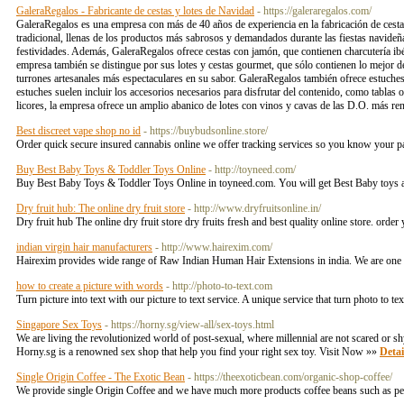
GaleraRegalos - Fabricante de cestas y lotes de Navidad
- https://galeraregalos.com/
GaleraRegalos es una empresa con más de 40 años de experiencia en la fabricación de cesta
tradicional, llenas de los productos más sabrosos y demandados durante las fiestas navideña
festividades​. Además, GaleraRegalos ofrece cestas con jamón, que contienen charcutería ibér
empresa también se distingue por sus lotes y cestas gourmet, que sólo contienen lo mejor de
turrones artesanales más espectaculares en su sabor​​. GaleraRegalos también ofrece estuche
estuches suelen incluir los accesorios necesarios para disfrutar del contenido, como tablas 
licores, la empresa ofrece un amplio abanico de lotes con vinos y cavas de las D.O. más r
Best discreet vape shop no id
- https://buybudsonline.store/
Order quick secure insured cannabis online we offer tracking services so you know your pa
Buy Best Baby Toys & Toddler Toys Online
- http://toyneed.com/
Buy Best Baby Toys & Toddler Toys Online in toyneed.com. You will get Best Baby toys a
Dry fruit hub: The online dry fruit store
- http://www.dryfruitsonline.in/
Dry fruit hub The online dry fruit store dry fruits fresh and best quality online store. orde
indian virgin hair manufacturers
- http://www.hairexim.com/
Hairexim provides wide range of Raw Indian Human Hair Extensions in india. We are one o
how to create a picture with words
- http://photo-to-text.com
Turn picture into text with our picture to text service. A unique service that turn photo to 
Singapore Sex Toys
- https://horny.sg/view-all/sex-toys.html
We are living the revolutionized world of post-sexual, where millennial are not scared or sh
Horny.sg is a renowned sex shop that help you find your right sex toy. Visit Now »»
Detai
Single Origin Coffee - The Exotic Bean
- https://theexoticbean.com/organic-shop-coffee/
We provide single Origin Coffee and we have much more products coffee beans such as peabe