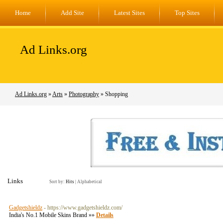
Home
Add Site
Latest Sites
Top Sites
Ad Links.org
Ad Links.org
»
Arts
»
Photography
» Shopping
Links
Sort by:
Hits
|
Alphabetical
Gadgetshieldz
- https://www.gadgetshieldz.com/
India's No.1 Mobile Skins Brand »»
Details