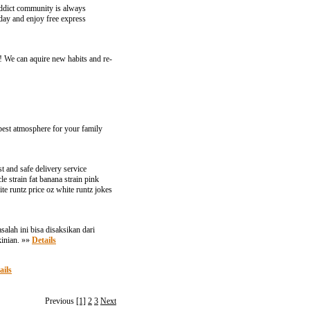
 Addict community is always
oday and enjoy free express
 We can aquire new habits and re-
 best atmosphere for your family
 and safe delivery service
e strain fat banana strain pink
te runtz price oz white runtz jokes
lah ini bisa disaksikan dari
kinian. »»
Details
ails
Previous
[1]
2
3
Next