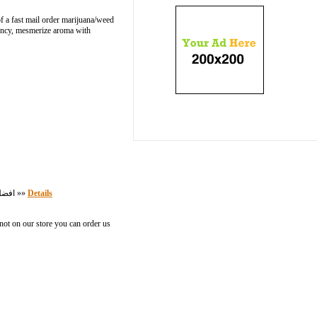
f a fast mail order marijuana/weed
tency, mesmerize aroma with
افضل منتجات العطور والتجميل والعناية بالبشرة اونلاين مع افضل موقع للتجارة الإلكترونية متخصص لبيع المنتجات الاصلية من المكياج والعطور والعناية بالبشرة لأكثر من 150ماركة عالمية »»
Details
not on our store you can order us