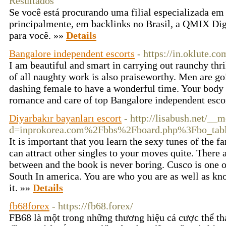
Resultados
Se você está procurando uma filial especializada em 
principalmente, em backlinks no Brasil, a QMIX Digit
para você. »»
Details
Bangalore independent escorts
- https://in.oklute.co
I am beautiful and smart in carrying out raunchy thri
of all naughty work is also praiseworthy. Men are go
dashing female to have a wonderful time. Your body i
romance and care of top Bangalore independent esco
Diyarbakır bayanları escort
- http://lisabush.net/__
d=inprokorea.com%2Fbbs%2Fboard.php%3Fbo_ta
It is important that you learn the sexy tunes of the 
can attract other singles to your moves quite. There a
between and the book is never boring. Cusco is one of 
South In america. You are who you are as well as kno
it. »»
Details
fb68forex
- https://fb68.forex/
FB68 là một trong những thương hiệu cá cược thể th