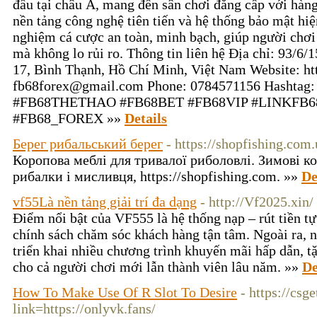
đầu tại châu Á, mang đến sân chơi đẳng cấp với hàng
nền tảng công nghệ tiên tiến và hệ thống bảo mật hiệ
nghiệm cá cược an toàn, minh bạch, giúp người chơi 
mà không lo rủi ro. Thông tin liên hệ Địa chỉ: 93/
17, Bình Thạnh, Hồ Chí Minh, Việt Nam Website: htt
fb68forex@gmail.com Phone: 0784571156 Hashta
#FB68THETHAO #FB68BET #FB68VIP #LINKFB6
#FB68_FOREX »»
Details
Берег рибальський берег
- https://shopfishing.com.
Коропова меблі для тривалої риболовлі. Зимові к
рибалки і мисливця, https://shopfishing.com. »»
De
vf55Là nền tảng giải trí đa dạng
- http://Vf2025.xin/
Điểm nổi bật của VF555 là hệ thống nạp – rút tiền tự
chính sách chăm sóc khách hàng tận tâm. Ngoài ra, 
triển khai nhiều chương trình khuyến mãi hấp dẫn, t
cho cả người chơi mới lẫn thành viên lâu năm. »»
De
How To Make Use Of R Slot To Desire
- https://csg
link=https://onlyvk.fans/