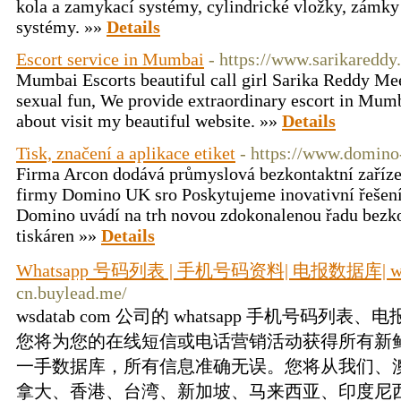
kola a zamykací systémy, cylindrické vložky, zámky 
systémy. »»
Details
Escort service in Mumbai
- https://www.sarikaredd
Mumbai Escorts beautiful call girl Sarika Reddy Me
sexual fun, We provide extraordinary escort in Mu
about visit my beautiful website. »»
Details
Tisk, značení a aplikace etiket
- https://www.domino-
Firma Arcon dodává průmyslová bezkontaktní zařízen
firmy Domino UK sro Poskytujeme inovativní řešení p
Domino uvádí na trh novou zdokonalenou řadu bezk
tiskáren »»
Details
Whatsapp 号码列表 | 手机号码资料| 电报数据库| ws
cn.buylead.me/
wsdatab com 公司的 whatsapp 手机号码
您将为您的在线短信或电话营销活动获得所有新
一手数据库，所有信息准确无误。您将从我们、
拿大、香港、台湾、新加坡、马来西亚、印度尼