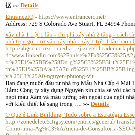
据 »»
Details
EntranceIQ
- https://www.entranceiq.net/
Address: 729 S Colorado Ave Stuart, FL 34994 Pho
xây nhà 1 trệt 1 lầu - chi phí xây nhà 2 tầng - cách t
nhà trọn gói - tư vấn xây nhà - xây 1 trệt 1 lầu bao n
http://abgsc.co.nz/__media__/js/netsoltrademark.ph
d=www.linkedin.com%2Fpulse%2Fx%25C3%25A2
tr%25E1%25BB%258Dn-g%25C3%25B3i-t%25E1%25
th%25E1%25BA%25A7u-d%25E1%25BB%25B1ng-
v%25C3%25A0-nguyen-phuong-vit
Ban đang muốn đầu tư nhà trọ Mẫu Nhà Cấp 4 Mái 
Tắm: Công ty xây dựng Nguyên xin chia sẻ với các 
ngói màu Xám và màu tường bên ngoài của ngôi nhà
với kiểu thiết kế sang trọng …. »»
Details
O Que é Link Building: Tudo sobre a Estratégia Ess
http://zonedelete5.Jigsy.com/entries/general/Transf
Como-uma-Ag%C3%AAncia-de-Consultoria-SEO-Po