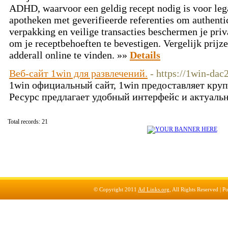
ADHD, waarvoor een geldig recept nodig is voor leg
apotheken met geverifieerde referenties om authentic
verpakking en veilige transacties beschermen je priv
om je receptbehoeften te bevestigen. Vergelijk prij
adderall online te vinden. »»
Details
Веб-сайт 1win для развлечений.
- https://1win-dac
1win официальный сайт, 1win предоставляет круп
Ресурс предлагает удобный интерфейс и актуаль
Total records: 21
© Copyright 2011
Ad Links.org
, All Rights Reserved |