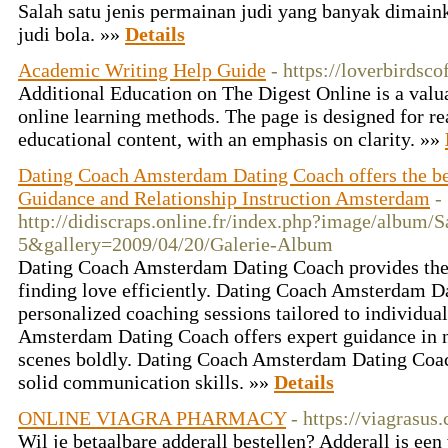
Salah satu jenis permainan judi yang banyak dimain
judi bola. »»
Details
Academic Writing Help Guide
- https://loverbirdsc
Additional Education on The Digest Online is a valu
online learning methods. The page is designed for re
educational content, with an emphasis on clarity. »»
Dating Coach Amsterdam Dating Coach offers the b
Guidance and Relationship Instruction Amsterdam
-
http://didiscraps.online.fr/index.php?image/album/Sa
5&gallery=2009/04/20/Galerie-Album
Dating Coach Amsterdam Dating Coach provides the e
finding love efficiently. Dating Coach Amsterdam D
personalized coaching sessions tailored to individua
Amsterdam Dating Coach offers expert guidance in 
scenes boldly. Dating Coach Amsterdam Dating Coach
solid communication skills. »»
Details
ONLINE VIAGRA PHARMACY
- https://viagrasus
Wil je betaalbare adderall bestellen? Adderall is ee