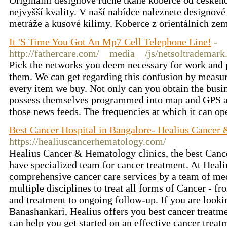
Originální designové ručně tkané koberce od českéh
nejvyšší kvality. V naší nabídce naleznete designov
metráže a kusové kilimy. Koberce z orientálních ze
It 'S Time You Got An Mp7 Cell Telephone Line!
-
http://fathercare.com/__media__/js/netsoltrademark
Pick the networks you deem necessary for work and p
them. We can get regarding this confusion by measur
every item we buy. Not only can you obtain the busine
possess themselves programmed into map and GPS ap
those news feeds. The frequencies at which it can op
Best Cancer Hospital in Bangalore- Healius Cancer
https://healiuscancerhematology.com/
Healius Cancer & Hematology clinics, the best Canc
have specialized team for cancer treatment. At Heali
comprehensive cancer care services by a team of me
multiple disciplines to treat all forms of Cancer - fr
and treatment to ongoing follow-up. If you are lookin
Banashankari, Healius offers you best cancer treatm
can help you get started on an effective cancer treat