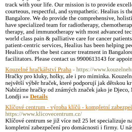
track with your life. Our mission is to provide excel
courteous, respectful, and sympathetic. Healius is th
Bangalore. We do provide the comprehensive, holisti
have specialized team for radiotherapy, chemotherapy
therapy, and immunotherapy with most advanced tec
world class pain & palliative care for cancer patient
patient-centric services, Healius has been helping peo
Healius offers the best cancer treatment in Bangalor
facilitators. Please contact us 9900613143 for appo
Kouzelné hračkářství Praha
- https://www.kouzelnehr
Hračky pro kluky, holky, ale i pro miminka. Kouzeln
největší výběr hraček, které podporují jak dětskou krea
Nabízíme hračky od známých značek jako je Djeco, 
Londji »»
Details
Klíčové centrum - výroba klíčů - kompletní zabezpe
https://www.klicovecentrum.cz/
Klíčové centrum se již více než 25 let specializuje n
kompletní zabezpečení pro domácnosti i firmy. U nás