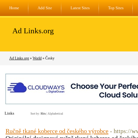
Home
Add Site
Latest Sites
Top Sites
Ad Links.org
Ad Links.org
»
World
» Česky
Links
Sort by:
Hits
|
Alphabetical
Ručně tkané koberce od českého výrobce
- https://