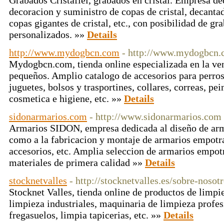
Grabados Cristafiel, grabados en cristal. Empresa ded
decoracion y suministro de copas de cristal, decantad
copas gigantes de cristal, etc., con posibilidad de gra
personalizados. »»
Details
http://www.mydogbcn.com
- http://www.mydogbcn
Mydogbcn.com, tienda online especializada en la ven
pequeños. Amplio catalogo de accesorios para perro
juguetes, bolsos y trasportines, collares, correas, pe
cosmetica e higiene, etc. »»
Details
sidonarmarios.com
- http://www.sidonarmarios.com
Armarios SIDON, empresa dedicada al diseño de arm
como a la fabricacion y montaje de armarios empotra
accesorios, etc. Amplia seleccion de armarios empot
materiales de primera calidad »»
Details
stocknetvalles
- http://stocknetvalles.es/sobre-nosot
Stocknet Valles, tienda online de productos de limpi
limpieza industriales, maquinaria de limpieza profe
fregasuelos, limpia tapicerias, etc. »»
Details