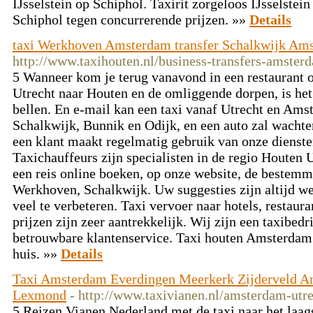
IJsselstein op Schiphol. Taxirit zorgeloos IJsselstei
Schiphol tegen concurrerende prijzen. »»
Details
taxi Werkhoven Amsterdam transfer Schalkwijk Am
http://www.taxihouten.nl/business-transfers-amster
5 Wanneer kom je terug vanavond in een restaurant 
Utrecht naar Houten en de omliggende dorpen, is het 
bellen. En e-mail kan een taxi vanaf Utrecht en Am
Schalkwijk, Bunnik en Odijk, en een auto zal wachten
een klant maakt regelmatig gebruik van onze diensten
Taxichauffeurs zijn specialisten in de regio Houten
een reis online boeken, op onze website, de bestemm
Werkhoven, Schalkwijk. Uw suggesties zijn altijd w
veel te verbeteren. Taxi vervoer naar hotels, restaur
prijzen zijn zeer aantrekkelijk. Wij zijn een taxibedr
betrouwbare klantenservice. Taxi houten Amsterdam 
huis. »»
Details
Taxi Amsterdam Everdingen Meerkerk Zijderveld A
Lexmond
- http://www.taxivianen.nl/amsterdam-utre
5 Reizen Vianen Nederland met de taxi naar het laa