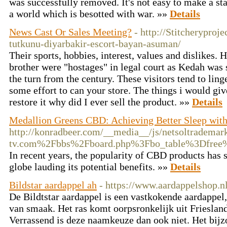
was successfully removed. It's not easy to make a st
a world which is besotted with war. »»
Details
News Cast Or Sales Meeting?
- http://Stitcheryproj
tutkunu-diyarbakir-escort-bayan-asuman/
Their sports, hobbies, interest, values and dislikes. 
brother were "hostages" in legal court as Kedah was st
the turn from the century. These visitors tend to lin
some effort to can your store. The things i would g
restore it why did I ever sell the product. »»
Details
Medallion Greens CBD: Achieving Better Sleep wit
http://konradbeer.com/__media__/js/netsoltradema
tv.com%2Fbbs%2Fboard.php%3Fbo_table%3Dfre
In recent years, the popularity of CBD products has s
globe lauding its potential benefits. »»
Details
Bildstar aardappel ah
- https://www.aardappelshop.nl
De Bildtstar aardappel is een vastkokende aardappel
van smaak. Het ras komt oorpsronkelijk uit Friesland
Verrassend is deze naamkeuze dan ook niet. Het bijz