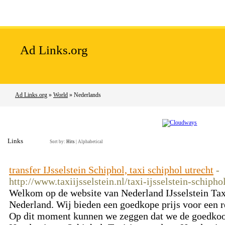
Home
Add Site
Latest Sites
Top Sites
Ad Links.org
Ad Links.org
»
World
» Nederlands
Links
Sort by:
Hits
|
Alphabetical
transfer IJsselstein Schiphol, taxi schiphol utrecht
-
http://www.taxiijsselstein.nl/taxi-ijsselstein-schipho
Welkom op de website van Nederland IJsselstein Taxi,
Nederland. Wij bieden een goedkope prijs voor een re
Op dit moment kunnen we zeggen dat we de goedkoops