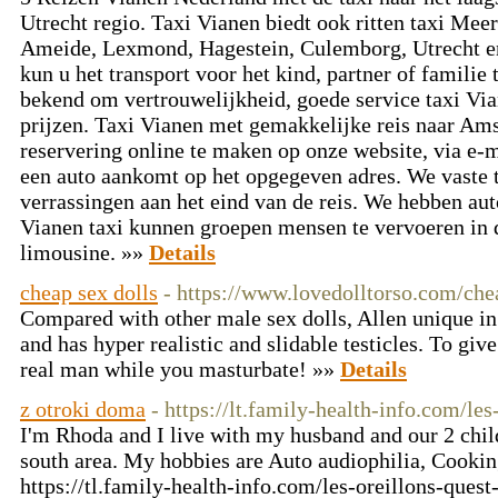
Utrecht regio. Taxi Vianen biedt ook ritten taxi Mee
Ameide, Lexmond, Hagestein, Culemborg, Utrecht e
kun u het transport voor het kind, partner of familie 
bekend om vertrouwelijkheid, goede service taxi Via
prijzen. Taxi Vianen met gemakkelijke reis naar Am
reservering online te maken op onze website, via e-m
een auto aankomt op het opgegeven adres. We vaste t
verrassingen aan het eind van de reis. We hebben auto
Vianen taxi kunnen groepen mensen te vervoeren in 
limousine. »»
Details
cheap sex dolls
- https://www.lovedolltorso.com/che
Compared with other male sex dolls, Allen unique in i
and has hyper realistic and slidable testicles. To give
real man while you masturbate! »»
Details
z otroki doma
- https://lt.family-health-info.com/le
I'm Rhoda and I live with my husband and our 2 chil
south area. My hobbies are Auto audiophilia, Cooki
https://tl.family-health-info.com/les-oreillons-ques