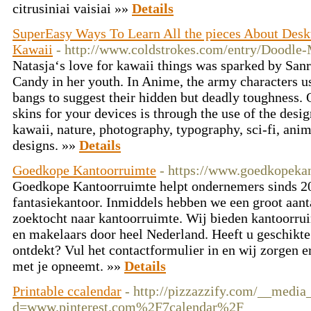
citrusiniai vaisiai »»
Details
SuperEasy Ways To Learn All the pieces About Des
Kawaii
- http://www.coldstrokes.com/entry/Doodle
Natasja‘s love for kawaii things was sparked by San
Candy in her youth. In Anime, the army characters us
bangs to suggest their hidden but deadly toughness. 
skins for your devices is through the use of the design
kawaii, nature, photography, typography, sci-fi, ani
designs. »»
Details
Goedkope Kantoorruimte
- https://www.goedkopekan
Goedkope Kantoorruimte helpt ondernemers sinds 20
fantasiekantoor. Inmiddels hebben we een groot aant
zoektocht naar kantoorruimte. Wij bieden kantoorru
en makelaars door heel Nederland. Heeft u geschikte
ontdekt? Vul het contactformulier in en wij zorgen e
met je opneemt. »»
Details
Printable ccalendar
- http://pizzazzify.com/__media
d=www.pinterest.com%2F7calendar%2F