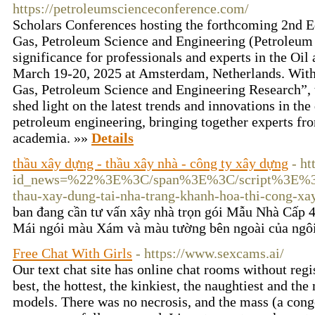
https://petroleumscienceconference.com/
Scholars Conferences hosting the forthcoming 2nd E
Gas, Petroleum Science and Engineering (Petroleum 
significance for professionals and experts in the Oil
March 19-20, 2025 at Amsterdam, Netherlands. With 
Gas, Petroleum Science and Engineering Research”, 
shed light on the latest trends and innovations in the
petroleum engineering, bringing together experts fr
academia. »»
Details
thầu xây dựng - thầu xây nhà - công ty xây dựng
- h
id_news=%22%3E%3C/span%3E%3C/script%3E%3C/
thau-xay-dung-tai-nha-trang-khanh-hoa-thi-cong-xay
ban đang cần tư vấn xây nhà trọn gói Mẫu Nhà Cấp 
Mái ngói màu Xám và màu tường bên ngoài của ngôi 
Free Chat With Girls
- https://www.sexcams.ai/
Our text chat site has online chat rooms without reg
best, the hottest, the kinkiest, the naughtiest and t
models. There was no necrosis, and the mass (a cong