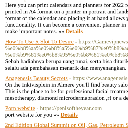
Here you can print calendars and planners for 2022 f
printed in A4 format on a printer in portrait and lan
format of the calendar and placing it at hand allows 
functionality. It can become a convenient planner i
make important notes. »»
Details
How To Use R Slot To Desire
- https://Gamevipnews
%e0%b8%aa%e0%b8%a5%e0%b9%87%e0%b8%a
%e0%b9%81%e0%b8%95%e0%b8%81%e0%b8%8
Sebab hadiahnya berupa uang tunai, serta bisa ditar
selalu ada pembahasan menarik dan menyenangkan.
Anagenesis Beauty Secrets
- https://www.anagenesi
On the Inktvisplein in Almere you'll find beauty sal
This is the place to be for professional facial treat
mesotherapy, diamond microdermabrasion ,rf or a d
Porn website
- https://penisoftheyear.com
port website for you »»
Details
2nd Edition Global Summit on Oil, Gas, Petroleum 