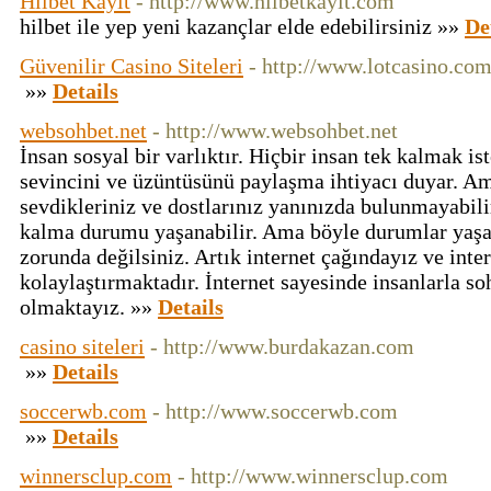
Hilbet Kayıt
- http://www.hilbetkayit.com
hilbet ile yep yeni kazançlar elde edebilirsiniz »»
De
Güvenilir Casino Siteleri
- http://www.lotcasino.com
»»
Details
websohbet.net
- http://www.websohbet.net
İnsan sosyal bir varlıktır. Hiçbir insan tek kalmak
sevincini ve üzüntüsünü paylaşma ihtiyacı duyar. A
sevdikleriniz ve dostlarınız yanınızda bulunmayabilir
kalma durumu yaşanabilir. Ama böyle durumlar yaşa
zorunda değilsiniz. Artık internet çağındayız ve inte
kolaylaştırmaktadır. İnternet sayesinde insanlarla s
olmaktayız. »»
Details
casino siteleri
- http://www.burdakazan.com
»»
Details
soccerwb.com
- http://www.soccerwb.com
»»
Details
winnersclup.com
- http://www.winnersclup.com