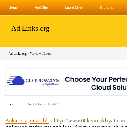
Home
Add Site
Latest Sites
Top Sites
Ad Links.org
Ad Links.org
»
World
» Türkçe
Links
Sort by:
Hits
|
Alphabetical
Ankara taşımacılık
- http://www.06kentnakliyat.com