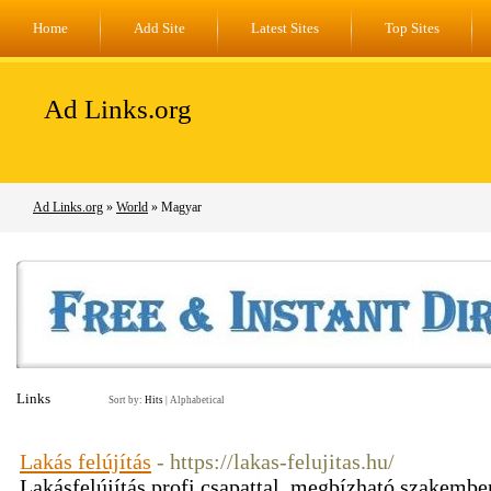
Home
Add Site
Latest Sites
Top Sites
Ad Links.org
Ad Links.org
»
World
» Magyar
Links
Sort by:
Hits
|
Alphabetical
Lakás felújítás
- https://lakas-felujitas.hu/
Lakásfelújítás profi csapattal, megbízható szakembe