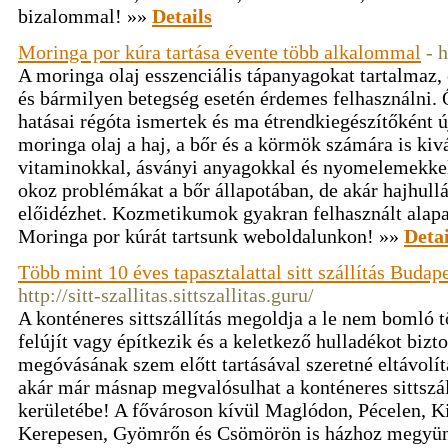
bizalommal! »»
Details
Moringa por kúra tartása évente több alkalommal
- 
A moringa olaj esszenciális tápanyagokat tartalmaz,
és bármilyen betegség esetén érdemes felhasználni.
hatásai régóta ismertek és ma étrendkiegészítőként ú
moringa olaj a haj, a bőr és a körmök számára is kivá
vitaminokkal, ásványi anyagokkal és nyomelemekke
okoz problémákat a bőr állapotában, de akár hajhullá
előidézhet. Kozmetikumok gyakran felhasznált alapa
Moringa por kúrát tartsunk weboldalunkon! »»
Detai
Több mint 10 éves tapasztalattal sitt szállítás Buda
http://sitt-szallitas.sittszallitas.guru/
A konténeres sittszállítás megoldja a le nem bomló 
felújít vagy építkezik és a keletkező hulladékot bizt
megóvásának szem előtt tartásával szeretné eltávolí
akár már másnap megvalósulhat a konténeres sittszá
kerületébe! A fővároson kívül Maglódon, Pécelen, Ki
Kerepesen, Gyömrőn és Csömörön is házhoz megyünk