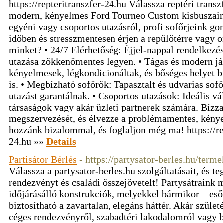
https://repteritranszfer-24.hu Válassza reptéri trans
modern, kényelmes Ford Tourneo Custom kisbuszain
egyéni vagy csoportos utazásról, profi sofőrjeink g
időben és stresszmentesen érjen a repülőtérre vagy 
minket? • 24/7 Elérhetőség: Éjjel-nappal rendelkezé
utazása zökkenőmentes legyen. • Tágas és modern j
kényelmesek, légkondicionáltak, és bőséges helyet 
is. • Megbízható sofőrök: Tapasztalt és udvarias sof
utazást garantálnak. • Csoportos utazások: Ideális vá
társaságok vagy akár üzleti partnerek számára. Bízza 
megszervezését, és élvezze a problémamentes, kénye
hozzánk bizalommal, és foglaljon még ma! https://re
24.hu »»
Details
Partisátor Bérlés
- https://partysator-berles.hu/terme
Válassza a partysator-berles.hu szolgáltatásait, és 
rendezvényt és családi összejövetelt! Partysátraink 
időjárásálló konstrukciók, melyekkel bármikor – es
biztosítható a zavartalan, elegáns háttér. Akár szület
céges rendezvényről, szabadtéri lakodalomról vagy b