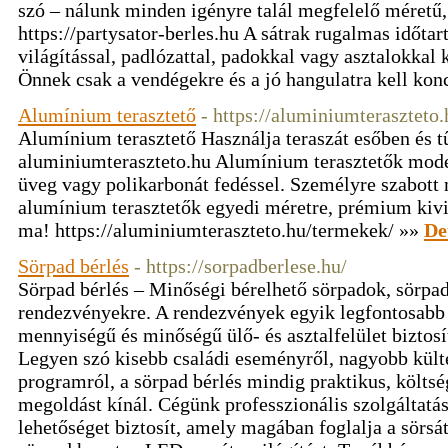
szó – nálunk minden igényre talál megfelelő méretű, s
https://partysator-berles.hu A sátrak rugalmas időta
világítással, padlózattal, padokkal vagy asztalokkal k
Önnek csak a vendégekre és a jó hangulatra kell kon
Alumínium terasztető
- https://aluminiumteraszteto
Alumínium terasztető Használja teraszát esőben és t
aluminiumteraszteto.hu Alumínium terasztetők moder
üveg vagy polikarbonát fedéssel. Személyre szabot
alumínium terasztetők egyedi méretre, prémium kivi
ma! https://aluminiumteraszteto.hu/termekek/ »»
De
Sörpad bérlés
- https://sorpadberlese.hu/
Sörpad bérlés – Minőségi bérelhető sörpadok, sörpad
rendezvényekre. A rendezvények egyik legfontosabb
mennyiségű és minőségű ülő- és asztalfelület biztosít
Legyen szó kisebb családi eseményről, nagyobb kült
programról, a sörpad bérlés mindig praktikus, költ
megoldást kínál. Cégünk professzionális szolgáltatást
lehetőséget biztosít, amely magában foglalja a sörsát