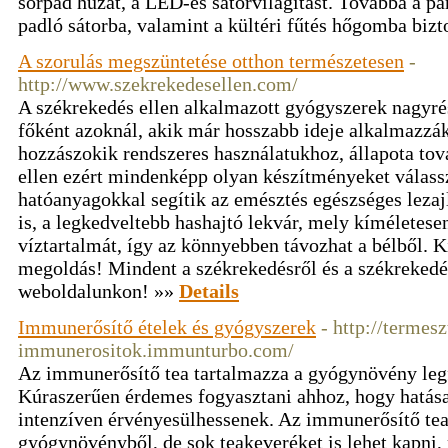
sörpad huzat, a LED-es sátorvilágítást. Továbbá a pa
padló sátorba, valamint a kültéri fűtés hőgomba bizto
A szorulás megszüntetése otthon természetesen
-
http://www.szekrekedesellen.com/
A székrekedés ellen alkalmazott gyógyszerek nagyré
főként azoknál, akik már hosszabb ideje alkalmazzák
hozzászokik rendszeres használatukhoz, állapota to
ellen ezért mindenképp olyan készítményeket válas
hatóanyagokkal segítik az emésztés egészséges lezajl
is, a legkedveltebb hashajtó lekvár, mely kíméletesen
víztartalmát, így az könnyebben távozhat a bélből.
megoldás! Mindent a székrekedésről és a székrekedé
weboldalunkon! »»
Details
Immunerősítő ételek és gyógyszerek
- http://termesz
immunerositok.immunturbo.com/
Az immunerősítő tea tartalmazza a gyógynövény leg
Kúraszerűen érdemes fogyasztani ahhoz, hogy hatás
intenzíven érvényesülhessenek. Az immunerősítő tea
gyógynövényből, de sok teakeveréket is lehet kapni