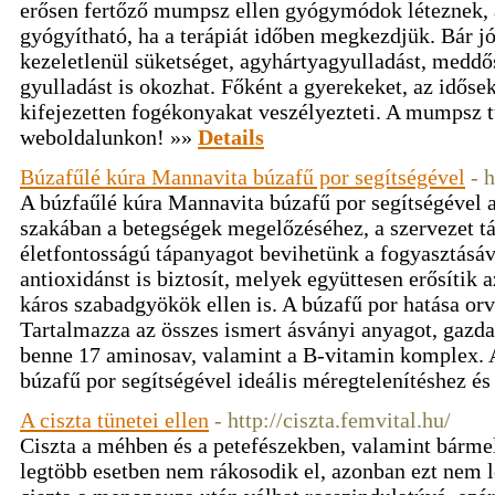
erősen fertőző mumpsz ellen gyógymódok léteznek,
gyógyítható, ha a terápiát időben megkezdjük. Bár jó
kezeletlenül süketséget, agyhártyagyulladást, meddő
gyulladást is okozhat. Főként a gyerekeket, az idősek
kifejezetten fogékonyakat veszélyezteti. A mumpsz t
weboldalunkon! »»
Details
Búzafűlé kúra Mannavita búzafű por segítségével
- 
A búzfaűlé kúra Mannavita búzafű por segítségével a
szakában a betegségek megelőzéséhez, a szervezet 
életfontosságú tápanyagot bevihetünk a fogyasztásáv
antioxidánst is biztosít, melyek együttesen erősítik
káros szabadgyökök ellen is. A búzafű por hatása orv
Tartalmazza az összes ismert ásványi anyagot, gazda
benne 17 aminosav, valamint a B-vitamin komplex. 
búzafű por segítségével ideális méregtelenítéshez és
A ciszta tünetei ellen
- http://ciszta.femvital.hu/
Ciszta a méhben és a petefészekben, valamint bármel
legtöbb esetben nem rákosodik el, azonban ezt nem l