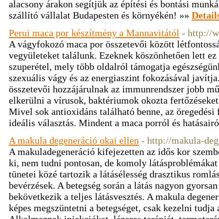
alacsony árakon segítjük az építési és bontási munká
szállító vállalat Budapesten és környékén! »»
Detail
Perui maca por készítmény a Mannavitától
- http:/
A vágyfokozó maca por összetevői között létfontoss
vegyületeket találunk. Ezeknek köszönhetően lett ez
szuperétel, mely több oldalról támogatja egészségün
szexuális vágy és az energiaszint fokozásával javít
összetevői hozzájárulnak az immunrendszer jobb mű
elkerülni a vírusok, baktériumok okozta fertőzéseket 
Mivel sok antioxidáns található benne, az öregedési 
ideális választás. Mindent a maca porról és hatásairó
A makula degeneráció okai ellen
- http://makula-de
A makuladegeneráció kifejezetten az idős kor szemb
ki, nem tudni pontosan, de komoly látásproblémákat
tünetei közé tartozik a látásélesség drasztikus romlá
bevérzések. A betegség során a látás nagyon gyorsan 
bekövetkezik a teljes látásvesztés. A makula degen
képes megszüntetni a betegséget, csak kezelni tudja 