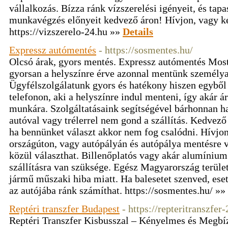
vállalkozás. Bízza ránk vízszerelési igényeit, és tap
munkavégzés előnyeit kedvező áron! Hívjon, vagy kér
https://vizszerelo-24.hu »»
Details
Expressz autómentés
- https://sosmentes.hu/
Olcsó árak, gyors mentés. Expressz autómentés Most
gyorsan a helyszínre érve azonnal mentünk személyau
Ügyfélszolgálatunk gyors és hatékony hiszen egyből a
telefonon, aki a helyszínre indul menteni, így akár ár
munkára. Szolgáltatásaink segítségével bárhonnan ha
autóval vagy trélerrel nem gond a szállítás. Kedvező
ha bennünket választ akkor nem fog csalódni. Hívjon
országúton, vagy autópályán és autópálya mentésre 
közül választhat. Billenőplatós vagy akár alumínium t
szállításra van szüksége. Egész Magyarország terüle
jármű műszaki hiba miatt. Ha balesetet szenved, ese
az autójába ránk számíthat. https://sosmentes.hu/ »»
Reptéri transzfer Budapest
- https://repteritranszfer
Reptéri Transzfer Kisbusszal – Kényelmes és Megbí