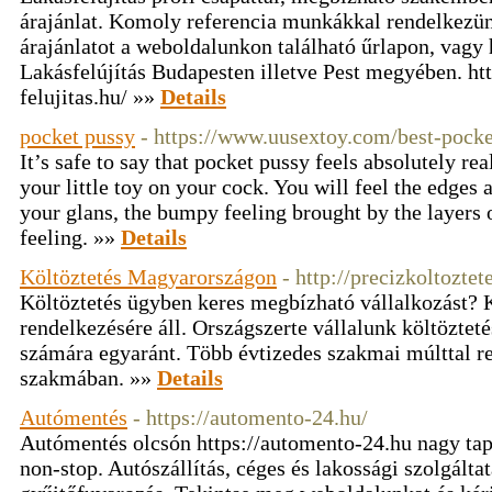
árajánlat. Komoly referencia munkákkal rendelkezün
árajánlatot a weboldalunkon található űrlapon, vagy
Lakásfelújítás Budapesten illetve Pest megyében. htt
felujitas.hu/ »»
Details
pocket pussy
- https://www.uusextoy.com/best-pocke
It’s safe to say that pocket pussy feels absolutely re
your little toy on your cock. You will feel the edges 
your glans, the bumpy feeling brought by the layers of
feeling. »»
Details
Költöztetés Magyarországon
- http://precizkoltoztet
Költöztetés ügyben keres megbízható vállalkozást? 
rendelkezésére áll. Országszerte vállalunk költözte
számára egyaránt. Több évtizedes szakmai múlttal r
szakmában. »»
Details
Autómentés
- https://automento-24.hu/
Autómentés olcsón https://automento-24.hu nagy tapa
non-stop. Autószállítás, céges és lakossági szolgáltat