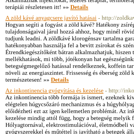
Alkalmaznak injekciókat, lézeres terápiát, termoter
terápiái részletesen itt! »»
Details
A zöld kávé anyagcsere javító hatásai
- http://zoldka
Hogyan segíti a fogyást a zöld kávé? Hatékony zsíré
tulajdonságaival járul hozzá ahhoz, hogy minél rövid
tudjunk leadni. A zöldkávé klorogénsav tartalma gara
hatékonyabban használja fel a bevitt zsírokat és szén
Étrendkiegészítőként bátran alkalmazhatjuk, hiszen
mellékhatások, mi több, jótékonyan hat egészségünk
betegségmegelőző hatással rendelkeznek, koffein ta
növeli az energiaszintet. Frissesség és éberség zöld 
természetesen! »»
Details
Az inkontinencia gyógyítása és kezelése
- http://ink
Az inkontinencia több formája is ismert, ezeknek ki
elégtelen húgycsőzáró mechanizmus és a húgyhólyag
előidézheti ezt az igen kellemetlen problémát. Az in
kezelése mindig attól függ, hogy a betegség melyik 
Hólyagtornával, elektrostimulációval, életmódbeli vá
gyógyszerekkel és műtéttel is javítható a betegek áll