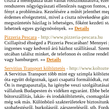
ciszta a menopauza után válhat rosszindulatúvá, ezér
rendszeres nőgyógyászati ellenőrzés nagyon fontos, 
fényt a problémára. Kezelésére a műtét jelenthet m
érdemes elvégeztetni, mivel a ciszta növekedése gátol
megszüntetés házilag is lehetséges, főként kezdeti
lehetnek egyes gyógynövények. »»
Details
Pizzeria Pescara
- http://www.pizzeria-pescara.hu
Csillapítsd éhséged a Pizzeria Pescarában! Mennyei
ingyenes vagy kedvező árú házhoz szállítással. Szem
utcában találsz minket, de telefonon és online rendel
vagy hamburgert. »»
Details
Servitius Transport költöztetés
- http://www.koltozte
A Servitius Transport több mint egy szimpla költözt
óta együtt dolgoznak, igazi csapattá formálódtak, ru
Ön is megtapasztalja, ha igénybe veszi szolgáltatásai
vállalunk Budapesten és vidéken egyaránt. Ebbe belet
bútorszállítás, lakás- és irodaköltöztetés, csomagolás
még sok más. Különböző szakterületekre biztosítunk
szobafestésről, burkolásról, zárszerelésről, stb. For