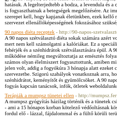
hatásuk. A legelterjedtebb a bodza, a levendula és a
is fogyaszthatnak a betegségek megelőzésére. Az imm
szerepet kell, hogy kapjanak életünkben, ezek kellő
szervezet ellenállóképességének fokozásához szüks
90 napos diéta receptek
- http://90-napos-szetvalasz
A 90 napos szétválasztó diéta sokak számára azért vo
mert nem kell számolgatni a kalóriákat. Ez a speciáli
fehérjék és a szénhidrátok szétválasztására épül. A 9
működése némileg megváltoztatja az emésztés folya
számos olyan élelmiszert fogyasztottunk, amiben mi
jelen volt, addig a fogyókúra 3 hónapja alatt ezeket 
szervezetbe. Szigorú szabályok vonatkoznak arra, ho
szénhidrátot, keményítőt és gyümölcsöket. A 90 napos
fogyás kapcsán tanácsok, infók, ötletek weboldalun
Terápiák a mumpsz tünetei ellen
- http://mumpsz.fe
A mumpsz gyógyítás házilag történik és a tünetek csil
- ami a 15 hónapos korban kötelező védőoltásnak k
fordul elő - lázzal, fájdalommal és a fültő körüli te