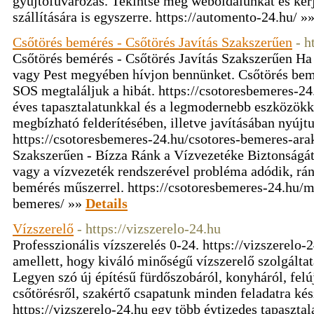
gyűjtőfuvarozás. Tekintse meg weboldalunkat és kérj
szállítására is egyszerre. https://automento-24.hu/ »
Csőtörés bemérés - Csőtörés Javítás Szakszerűen
- h
Csőtörés bemérés - Csőtörés Javítás Szakszerűen Ha
vagy Pest megyében hívjon bennünket. Csőtörés bem
SOS megtaláljuk a hibát. https://csotoresbemeres-24
éves tapasztalatunkkal és a legmodernebb eszközökke
megbízható felderítésében, illetve javításában nyújtu
https://csotoresbemeres-24.hu/csotores-bemeres-arak
Szakszerűen - Bízza Ránk a Vízvezetéke Biztonságát!
vagy a vízvezeték rendszerével probléma adódik, rá
bemérés műszerrel. https://csotoresbemeres-24.hu/m
bemeres/ »»
Details
Vízszerelő
- https://vizszerelo-24.hu
Professzionális vízszerelés 0-24. https://vizszerelo-
amellett, hogy kiváló minőségű vízszerelő szolgálta
Legyen szó új építésű fürdőszobáról, konyháról, felúj
csőtörésről, szakértő csapatunk minden feladatra kés
https://vizszerelo-24.hu egy több évtizedes tapaszta