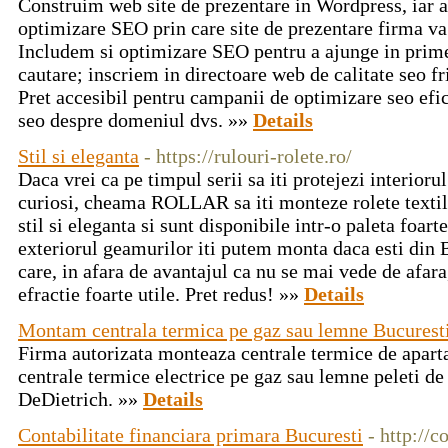
Construim web site de prezentare in Wordpress, iar a
optimizare SEO prin care site de prezentare firma va
Includem si optimizare SEO pentru a ajunge in prime
cautare; inscriem in directoare web de calitate seo fr
Pret accesibil pentru campanii de optimizare seo efic
seo despre domeniul dvs. »»
Details
Stil si eleganta
- https://rulouri-rolete.ro/
Daca vrei ca pe timpul serii sa iti protejezi interioru
curiosi, cheama ROLLAR sa iti monteze rolete textile 
stil si eleganta si sunt disponibile intr-o paleta foarte
exteriorul geamurilor iti putem monta daca esti din 
care, in afara de avantajul ca nu se mai vede de afara
efractie foarte utile. Pret redus! »»
Details
Montam centrala termica pe gaz sau lemne Bucurest
Firma autorizata monteaza centrale termice de apa
centrale termice electrice pe gaz sau lemne peleti de
DeDietrich. »»
Details
Contabilitate financiara primara Bucuresti
- http://c