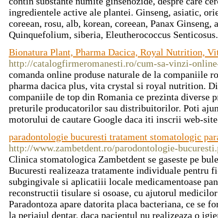
contin substante numite ginsenozide, despre care cerc
ingredientele active ale plantei. Ginseng, asiatic, ori
coreean, rosu, alb, korean, coreean, Panax Ginseng, 
Quinquefolium, siberia, Eleutherococcus Senticosus
Bionatura Plant, Pharma Dacica, Royal Nutrition, Vi
http://catalogfirmeromanesti.ro/cum-sa-vinzi-online
comanda online produse naturale de la companiile ro
pharma dacica plus, vita crystal si royal nutrition. D
companiile de top din Romania ce prezinta diverse p
preturile producatorilor sau distribuitorilor. Poti aj
motorului de cautare Google daca iti inscrii web-site
paradontologie bucuresti tratament stomatologic pa
http://www.zambetdent.ro/parodontologie-bucuresti
Clinica stomatologica Zambetdent se gaseste pe bule
Bucuresti realizeaza tratamente individuale pentru fie
subgingivale si aplicatiii locale medicamentoase pana
reconstructii tisulare si osoase, cu ajutorul medicilor
Paradontoza apare datorita placa bacteriana, ce se f
la periajul dentar, daca pacientul nu realizeaza o igi