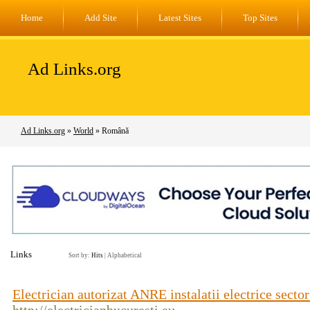
Home
Add Site
Latest Sites
Top Sites
Ad Links.org
Ad Links.org
»
World
» Română
Links
Sort by:
Hits
|
Alphabetical
Electrician autorizat ANRE instalatii electrice secto