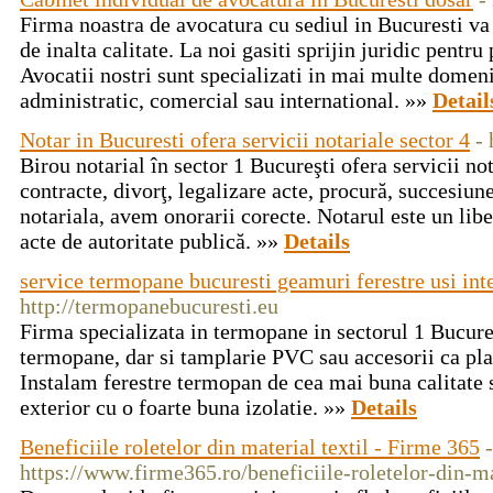
Firma noastra de avocatura cu sediul in Bucuresti va 
de inalta calitate. La noi gasiti sprijin juridic pentr
Avocatii nostri sunt specializati in mai multe domenii
administratic, comercial sau international. »»
Detail
Notar in Bucuresti ofera servicii notariale sector 4
- 
Birou notarial în sector 1 Bucureşti ofera servicii not
contracte, divorţ, legalizare acte, procură, succesiu
notariala, avem onorarii corecte. Notarul este un libe
acte de autoritate publică. »»
Details
service termopane bucuresti geamuri ferestre usi inte
http://termopanebucuresti.eu
Firma specializata in termopane in sectorul 1 Bucures
termopane, dar si tamplarie PVC sau accesorii ca plase
Instalam ferestre termopan de cea mai buna calitate s
exterior cu o foarte buna izolatie. »»
Details
Beneficiile roletelor din material textil - Firme 365
-
https://www.firme365.ro/beneficiile-roletelor-din-mat