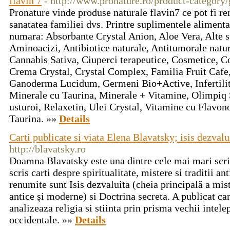
flavin 7
- http://www.pronature.ro/product-category
Pronature vinde produse naturale flavin7 ce pot fi re
sanatatea familiei dvs. Printre suplimentele aliment
numara: Absorbante Crystal Anion, Aloe Vera, Alte s
Aminoacizi, Antibiotice naturale, Antitumorale natur
Cannabis Sativa, Ciuperci terapeutice, Cosmetice, C
Crema Crystal, Crystal Complex, Familia Fruit Cafe,
Ganoderma Lucidum, Germeni Bio+Active, Infertilit
Minerale cu Taurina, Minerale + Vitamine, Olimp
usturoi, Relaxetin, Ulei Crystal, Vitamine cu Flavon
Taurina. »»
Details
Carti publicate si viata Elena Blavatsky; isis dezvalu
http://blavatsky.ro
Doamna Blavatsky este una dintre cele mai mari scri
scris carti despre spiritualitate, mistere si traditii an
renumite sunt Isis dezvaluita (cheia principală a miste
antice și moderne) si Doctrina secreta. A publicat car
analizeaza religia si stiinta prin prisma vechii intele
occidentale. »»
Details