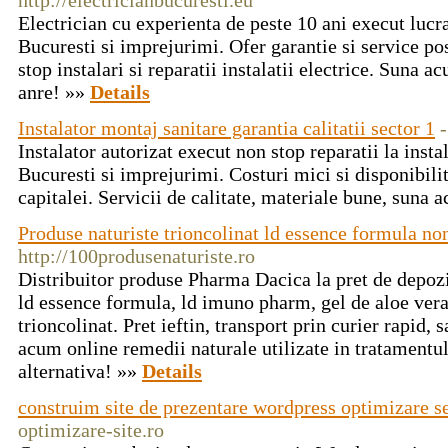
http://electricianbucuresti.eu
Electrician cu experienta de peste 10 ani execut lucrar
Bucuresti si imprejurimi. Ofer garantie si service pos
stop instalari si reparatii instalatii electrice. Suna a
anre! »»
Details
Instalator montaj sanitare garantia calitatii sector 1
-
Instalator autorizat execut non stop reparatii la instal
Bucuresti si imprejurimi. Costuri mici si disponibilit
capitalei. Servicii de calitate, materiale bune, suna
Produse naturiste trioncolinat ld essence formula no
http://100produsenaturiste.ro
Distribuitor produse Pharma Dacica la pret de depozi
ld essence formula, ld imuno pharm, gel de aloe vera,
trioncolinat. Pret ieftin, transport prin curier rapi
acum online remedii naturale utilizate in tratamentul
alternativa! »»
Details
construim site de prezentare wordpress optimizare s
optimizare-site.ro