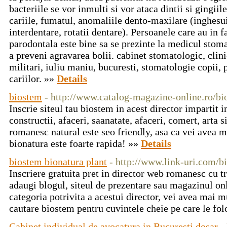
bacteriile se vor inmulti si vor ataca dintii si gingiil
cariile, fumatul, anomaliile dento-maxilare (inghesui
interdentare, rotatii dentare). Persoanele care au in
parodontala este bine sa se prezinte la medicul stoma
a preveni agravarea bolii. cabinet stomatologic, clini
militari, iuliu maniu, bucuresti, stomatologie copii, 
cariilor. »»
Details
biostem
- http://www.catalog-magazine-online.ro/b
Inscrie siteul tau biostem in acest director impartit i
constructii, afaceri, saanatate, afaceri, comert, arta 
romanesc natural este seo friendly, asa ca vei avea 
bionatura este foarte rapida! »»
Details
biostem bionatura plant
- http://www.link-uri.com/b
Inscriere gratuita pret in director web romanesc cu 
adaugi blogul, siteul de prezentare sau magazinul onl
categoria potrivita a acestui director, vei avea mai m
cautare biostem pentru cuvintele cheie pe care le folo
Cabinet individual de avocatura in Bucuresti dosar
-