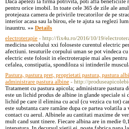
Daca apelezi la firma potrivita, poti afla beneficiile 
pentru orice imobil. In toate cele 365 de zile ale anulu
protejeaza camera de privirile trecatorilor de pe stra
interior acasa sau la birou, ele te ajuta sa reglezi lum
inauntru. »»
Details
electroterapie
- http://fix4u.ro/2016/10/19/electroter
medicina secolului xxi foloseste curentul electric pen
afectiuni. tesuturile corpului uman se pot vindeca cu a
electric este folosit in electroterapie mai ales pentru
cefalea, constipatia, spondiloza si intinderile muscu
Pastura, pastura pret, proprietati pastura, pastura alb
administrare pastura albine
- http://produseapicoleb
Tratament cu pastura apicola; administrare pastura d
este un lichid produs de albine in glande speciale si
lichid pe care il elimina cu acul (cu vezica cu tot) c
este substanta care ramâne dupa ce partea volatila a 
contact cu aerul. Albinele au cantitati maxime de ve
mult cand sunt tinere. Fiecare albina are in medie 0,
intepatura. In decursul vietii ei, poate fabrica pana 