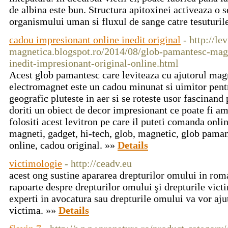
de albina este bun. Structura apitoxinei activeaza o se
organismului uman si fluxul de sange catre tesuturil
cadou impresionant online inedit original
- http://lev
magnetica.blogspot.ro/2014/08/glob-pamantesc-magn
inedit-impresionant-original-online.html
Acest glob pamantesc care leviteaza cu ajutorul mag
electromagnet este un cadou minunat si uimitor pent
geografic pluteste in aer si se roteste usor fascinand 
doriti un obiect de decor impresionant ce poate fi am
folositi acest levitron pe care il puteti comanda online
magneti, gadget, hi-tech, glob, magnetic, glob paman
online, cadou original. »»
Details
victimologie
- http://ceadv.eu
acest ong sustine apararea drepturilor omului in roma
rapoarte despre drepturilor omului şi drepturile victim
experti in avocatura sau drepturile omului va vor aju
victima. »»
Details