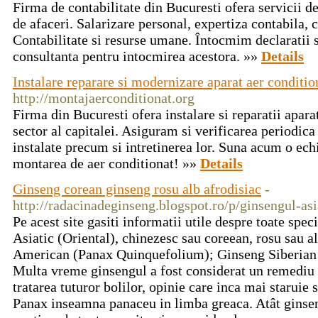
Firma de contabilitate din Bucuresti ofera servicii d
de afaceri. Salarizare personal, expertiza contabila, c
Contabilitate si resurse umane. Întocmim declaratii si
consultanta pentru intocmirea acestora. »»
Details
Instalare reparare si modernizare aparat aer conditio
http://montajaerconditionat.org
Firma din Bucuresti ofera instalare si reparatii apara
sector al capitalei. Asiguram si verificarea periodica 
instalate precum si intretinerea lor. Suna acum o echi
montarea de aer conditionat! »»
Details
Ginseng corean ginseng rosu alb afrodisiac
-
http://radacinadeginseng.blogspot.ro/p/ginsengul-as
Pe acest site gasiti informatii utile despre toate spe
Asiatic (Oriental), chinezesc sau coreean, rosu sau 
American (Panax Quinquefolium); Ginseng Siberian 
Multa vreme ginsengul a fost considerat un remediu n
tratarea tuturor bolilor, opinie care inca mai staruie si
Panax inseamna panaceu in limba greaca. Atât ginseng